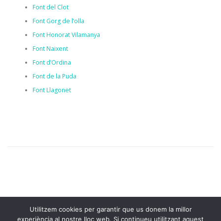
Font del Clot
Font Gorg de l’olla
Font Honorat Vilamanya
Font Naixent
Font d’Ordina
Font de la Puda
Font Llagonet
Utilitzem cookies per garantir que us donem la millor
experiència al nostre lloc web. Si continueu utilitzant aquest