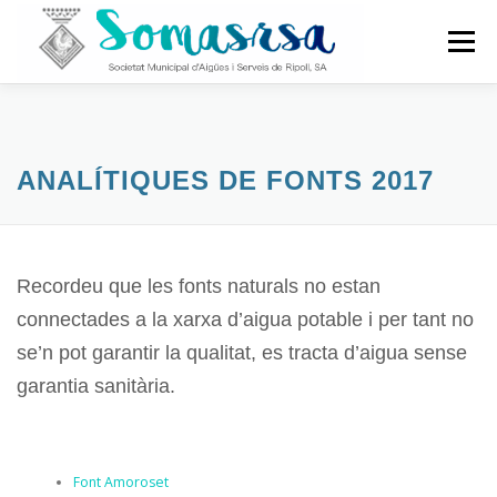
Vés
al
Menú
contingut
NOTÍCIES
NOSALTRES
ATENCIÓ AL CLIENT
ANALÍTIQUES DE FONTS 2017
AUDITORIES HIDRÀULIQUES
ANALÍTIQUES
Recordeu que les fonts naturals no estan
OBRES
PERFIL DEL CONTRACTANT
CONTACTE
connectades a la xarxa d’aigua potable i per tant no
se’n pot garantir la qualitat, es tracta d’aigua sense
garantia sanitària.
Font Amoroset