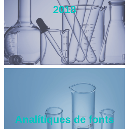
2018
Analítiques de fonts